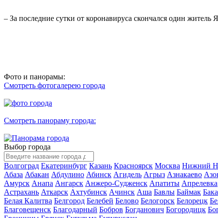
– За последние сутки от коронавируса скончался один житель 
Фото и панорамы:
Смотреть фотогалерею города
Смотреть панораму города:
Выбор города
Волгоград
Екатеринбург
Казань
Красноярск
Москва
Нижний Н
Абаза
Абакан
Абдулино
Абинск
Агидель
Агрыз
Азнакаево
Азо
Амурск
Анапа
Ангарск
Анжеро-Судженск
Апатиты
Апрелевка
Астрахань
Аткарск
Ахтубинск
Ачинск
Аша
Бавлы
Баймак
Бак
Белая Калитва
Белгород
Белебей
Белово
Белогорск
Белорецк
Бе
Благовещенск
Благодарный
Бобров
Богданович
Богородицк
Бо