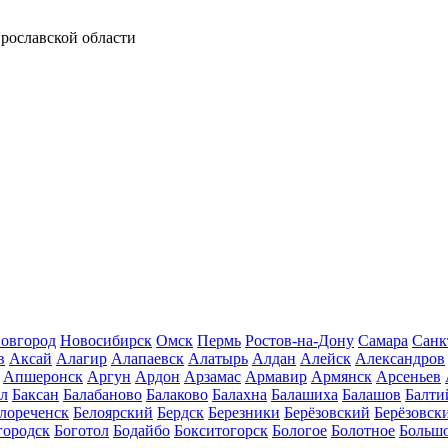
Ярославской области
овгород
Новосибирск
Омск
Пермь
Ростов-на-Дону
Самара
Санк
в
Аксай
Алагир
Алапаевск
Алатырь
Алдан
Алейск
Александров
Апшеронск
Аргун
Ардон
Арзамас
Армавир
Армянск
Арсеньев
ал
Баксан
Балабаново
Балаково
Балахна
Балашиха
Балашов
Балти
лореченск
Белоярский
Бердск
Березники
Берёзовский
Берёзовск
городск
Боготол
Бодайбо
Бокситогорск
Бологое
Болотное
Больш