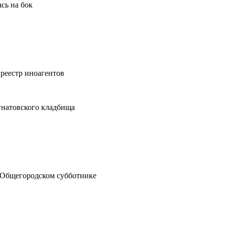
сь на бок
реестр иноагентов
гнатовского кладбища
в Общегородском субботнике