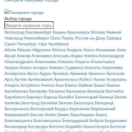
Выбор города
Волгоград
Екатеринбург
Казань
Красноярск
Москва
Нижний
Новгород
Новосибирск
Омск
Пермь
Ростов-на-Дону
Самара
Санкт-Петербург
Уфа
Челябинск
Абаза
Абакан
Абдулино
Абинск
Агидель
Агрыз
Азнакаево
Азов
Аксай
Алагир
Алапаевск
Алатырь
Алдан
Алейск
Александров
Александровск
Алексеевка
Алексин
Алушта
Альметьевск
Амурск
Анапа
Ангарск
Анжеро-Судженск
Апатиты
Апрелевка
Апшеронск
Аргун
Ардон
Арзамас
Армавир
Армянск
Арсеньев
Арск
Артём
Артёмовский
Архангельск
Асбест
Асино
Астрахань
Аткарск
Ахтубинск
Ачинск
Аша
Бавлы
Баймак
Бакал
Баксан
Балабаново
Балаково
Балахна
Балашиха
Балашов
Балтийск
Барабинск
Барнаул
Барыш
Батайск
Бахчисарай
Бежецк
Белая
Калитва
Белгород
Белебей
Белово
Белогорск
Белорецк
Белореченск
Белоярский
Бердск
Березники
Берёзовский
Берёзовский
Беслан
Бийск
Бикин
Биробиджан
Бирск
Благовещенск
Благовещенск
Благодарный
Бобров
Богданович
Богородицк
Богородск
Боготол
Бодайбо
Бокситогорск
Бологое
Болотное
Большой Камень
Бор
Борзя
Борисоглебск
Боровичи