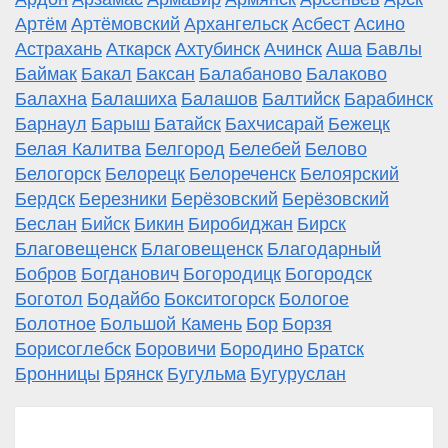
Артём
Артёмовский
Архангельск
Асбест
Асино
Астрахань
Аткарск
Ахтубинск
Ачинск
Аша
Бавлы
Баймак
Бакал
Баксан
Балабаново
Балаково
Балахна
Балашиха
Балашов
Балтийск
Барабинск
Барнаул
Барыш
Батайск
Бахчисарай
Бежецк
Белая Калитва
Белгород
Белебей
Белово
Белогорск
Белорецк
Белореченск
Белоярский
Бердск
Березники
Берёзовский
Берёзовский
Беслан
Бийск
Бикин
Биробиджан
Бирск
Благовещенск
Благовещенск
Благодарный
Бобров
Богданович
Богородицк
Богородск
Боготол
Бодайбо
Бокситогорск
Бологое
Болотное
Большой Камень
Бор
Борзя
Борисоглебск
Боровичи
Бородино
Братск
Бронницы
Брянск
Бугульма
Бугуруслан