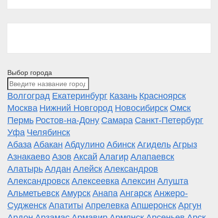
Выбор города
Волгоград
Екатеринбург
Казань
Красноярск
Москва
Нижний Новгород
Новосибирск
Омск
Пермь
Ростов-на-Дону
Самара
Санкт-Петербург
Уфа
Челябинск
Абаза
Абакан
Абдулино
Абинск
Агидель
Агрыз
Азнакаево
Азов
Аксай
Алагир
Алапаевск
Алатырь
Алдан
Алейск
Александров
Александровск
Алексеевка
Алексин
Алушта
Альметьевск
Амурск
Анапа
Ангарск
Анжеро-
Судженск
Апатиты
Апрелевка
Апшеронск
Аргун
Ардон
Арзамас
Армавир
Армянск
Арсеньев
Арск