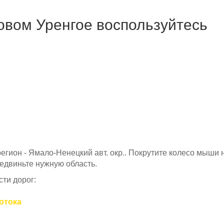
овом Уренгое воспользуйтесь
 регион - Ямало-Ненецкий авт. окр.. Покрутите колесо мыши 
редвиньте нужную область.
ти дорог:
потока