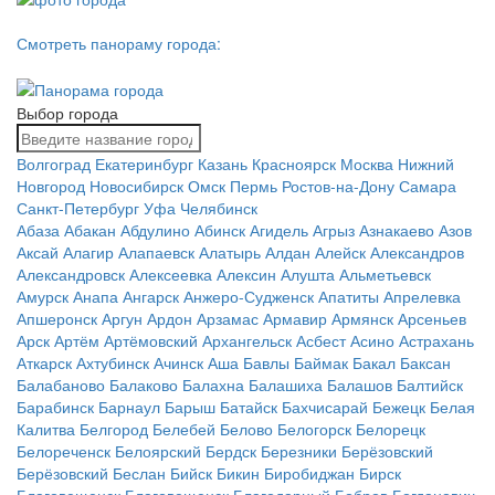
Смотреть панораму города:
Выбор города
Волгоград
Екатеринбург
Казань
Красноярск
Москва
Нижний
Новгород
Новосибирск
Омск
Пермь
Ростов-на-Дону
Самара
Санкт-Петербург
Уфа
Челябинск
Абаза
Абакан
Абдулино
Абинск
Агидель
Агрыз
Азнакаево
Азов
Аксай
Алагир
Алапаевск
Алатырь
Алдан
Алейск
Александров
Александровск
Алексеевка
Алексин
Алушта
Альметьевск
Амурск
Анапа
Ангарск
Анжеро-Судженск
Апатиты
Апрелевка
Апшеронск
Аргун
Ардон
Арзамас
Армавир
Армянск
Арсеньев
Арск
Артём
Артёмовский
Архангельск
Асбест
Асино
Астрахань
Аткарск
Ахтубинск
Ачинск
Аша
Бавлы
Баймак
Бакал
Баксан
Балабаново
Балаково
Балахна
Балашиха
Балашов
Балтийск
Барабинск
Барнаул
Барыш
Батайск
Бахчисарай
Бежецк
Белая
Калитва
Белгород
Белебей
Белово
Белогорск
Белорецк
Белореченск
Белоярский
Бердск
Березники
Берёзовский
Берёзовский
Беслан
Бийск
Бикин
Биробиджан
Бирск
Благовещенск
Благовещенск
Благодарный
Бобров
Богданович