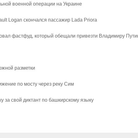
ьной военной операции на Украине
ult Logan скончался пассажир Lada Priora
овал фастфуд, который обещали привезти Владимиру Пути
рожной разметки
ижение по мосту через реку Сим
у за свой диктант по башкирскому языку