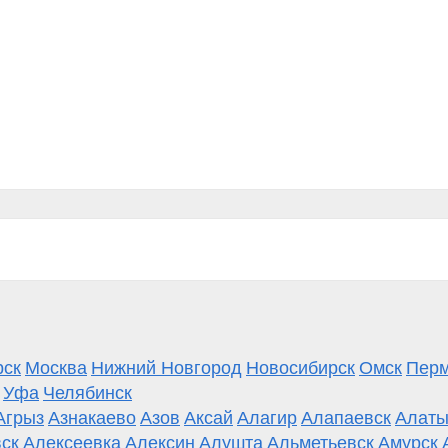
рск
Москва
Нижний Новгород
Новосибирск
Омск
Пер
Уфа
Челябинск
Агрыз
Азнакаево
Азов
Аксай
Алагир
Алапаевск
Алаты
ск
Алексеевка
Алексин
Алушта
Альметьевск
Амурск