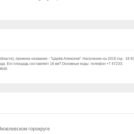
области), прежнее название - "Царёв-Алексеев". Население на 2016 год - 18 9
года. Его площадь составляет 16 км?.Основные коды: телефон +7 47233;
9640.
Яковлевском горокруге