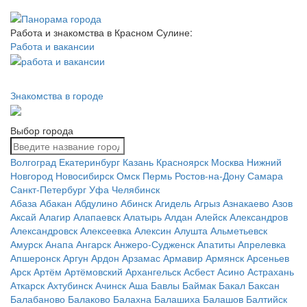
Работа и знакомства в Красном Сулине:
Работа и вакансии
Знакомства в городе
Выбор города
Волгоград
Екатеринбург
Казань
Красноярск
Москва
Нижний
Новгород
Новосибирск
Омск
Пермь
Ростов-на-Дону
Самара
Санкт-Петербург
Уфа
Челябинск
Абаза
Абакан
Абдулино
Абинск
Агидель
Агрыз
Азнакаево
Азов
Аксай
Алагир
Алапаевск
Алатырь
Алдан
Алейск
Александров
Александровск
Алексеевка
Алексин
Алушта
Альметьевск
Амурск
Анапа
Ангарск
Анжеро-Судженск
Апатиты
Апрелевка
Апшеронск
Аргун
Ардон
Арзамас
Армавир
Армянск
Арсеньев
Арск
Артём
Артёмовский
Архангельск
Асбест
Асино
Астрахань
Аткарск
Ахтубинск
Ачинск
Аша
Бавлы
Баймак
Бакал
Баксан
Балабаново
Балаково
Балахна
Балашиха
Балашов
Балтийск