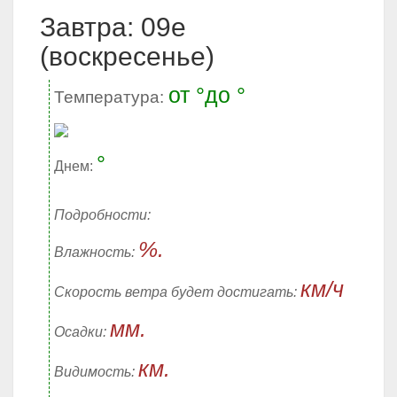
Завтра: 09е
(воскресенье)
от °до °
Температура:
°
Днем:
Подробности:
%.
Влажность:
км/ч
Скорость ветра будет достигать:
мм.
Осадки:
км.
Видимость: