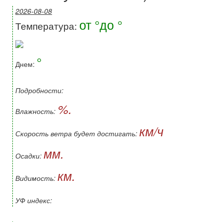
2026-08-08
от °до °
Температура:
°
Днем:
Подробности:
%.
Влажность:
км/ч
Скорость ветра будет достигать:
мм.
Осадки:
км.
Видимость:
УФ индекс: