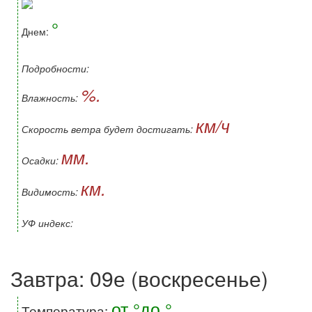
°
Днем:
Подробности:
%.
Влажность:
км/ч
Скорость ветра будет достигать:
мм.
Осадки:
км.
Видимость:
УФ индекс:
Завтра: 09е (воскресенье)
от °до °
Температура: