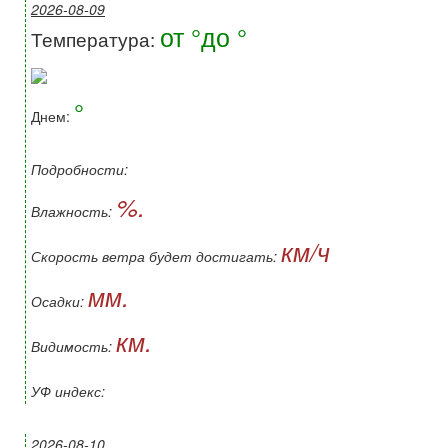
2026-08-09
от °до °
Температура:
°
Днем:
Подробности:
%.
Влажность:
км/ч
Скорость ветра будет достигать:
мм.
Осадки:
км.
Видимость:
УФ индекс:
2026-08-10