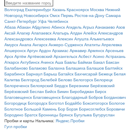
Волгоград
Екатеринбург
Казань
Красноярск
Москва
Нижний
Новгород
Новосибирск
Омск
Пермь
Ростов-на-Дону
Самара
Санкт-Петербург
Уфа
Челябинск
Абаза
Абакан
Абдулино
Абинск
Агидель
Агрыз
Азнакаево
Азов
Аксай
Алагир
Алапаевск
Алатырь
Алдан
Алейск
Александров
Александровск
Алексеевка
Алексин
Алушта
Альметьевск
Амурск
Анапа
Ангарск
Анжеро-Судженск
Апатиты
Апрелевка
Апшеронск
Аргун
Ардон
Арзамас
Армавир
Армянск
Арсеньев
Арск
Артём
Артёмовский
Архангельск
Асбест
Асино
Астрахань
Аткарск
Ахтубинск
Ачинск
Аша
Бавлы
Баймак
Бакал
Баксан
Балабаново
Балаково
Балахна
Балашиха
Балашов
Балтийск
Барабинск
Барнаул
Барыш
Батайск
Бахчисарай
Бежецк
Белая
Калитва
Белгород
Белебей
Белово
Белогорск
Белорецк
Белореченск
Белоярский
Бердск
Березники
Берёзовский
Берёзовский
Беслан
Бийск
Бикин
Биробиджан
Бирск
Благовещенск
Благовещенск
Благодарный
Бобров
Богданович
Богородицк
Богородск
Боготол
Бодайбо
Бокситогорск
Бологое
Болотное
Большой Камень
Бор
Борзя
Борисоглебск
Боровичи
Бородино
Братск
Бронницы
Брянск
Бугульма
Бугуруслан
Пробки и карты Нальчика:
Яндекс.Пробки
Гугл пробки