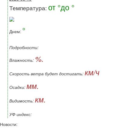
от °до °
Температура:
°
Днем:
Подробности:
%.
Влажность:
км/ч
Скорость ветра будет достигать:
мм.
Осадки:
км.
Видимость:
УФ индекс:
Новости: