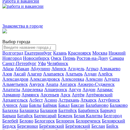
Работа и вакансии
Знакомства в городе
Выбор города
Волгоград
Екатеринбург
Казань
Красноярск
Москва
Нижний
Новгород
Новосибирск
Омск
Пермь
Ростов-на-Дону
Самара
Санкт-Петербург
Уфа
Челябинск
Абаза
Абакан
Абдулино
Абинск
Агидель
Агрыз
Азнакаево
Азов
Аксай
Алагир
Алапаевск
Алатырь
Алдан
Алейск
Александров
Александровск
Алексеевка
Алексин
Алушта
Альметьевск
Амурск
Анапа
Ангарск
Анжеро-Судженск
Апатиты
Апрелевка
Апшеронск
Аргун
Ардон
Арзамас
Армавир
Армянск
Арсеньев
Арск
Артём
Артёмовский
Архангельск
Асбест
Асино
Астрахань
Аткарск
Ахтубинск
Ачинск
Аша
Бавлы
Баймак
Бакал
Баксан
Балабаново
Балаково
Балахна
Балашиха
Балашов
Балтийск
Барабинск
Барнаул
Барыш
Батайск
Бахчисарай
Бежецк
Белая Калитва
Белгород
Белебей
Белово
Белогорск
Белорецк
Белореченск
Белоярский
Бердск
Березники
Берёзовский
Берёзовский
Беслан
Бийск