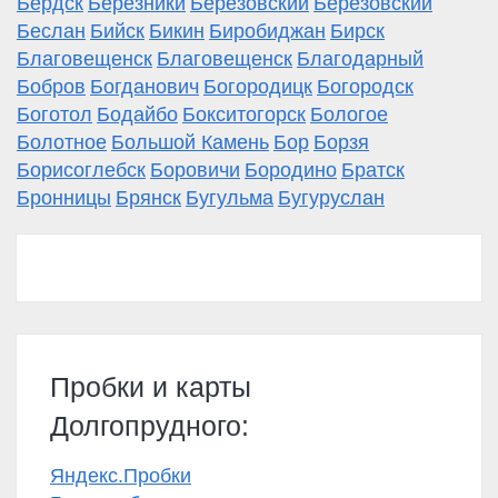
Бердск
Березники
Берёзовский
Берёзовский
Беслан
Бийск
Бикин
Биробиджан
Бирск
Благовещенск
Благовещенск
Благодарный
Бобров
Богданович
Богородицк
Богородск
Боготол
Бодайбо
Бокситогорск
Бологое
Болотное
Большой Камень
Бор
Борзя
Борисоглебск
Боровичи
Бородино
Братск
Бронницы
Брянск
Бугульма
Бугуруслан
Пробки и карты
Долгопрудного:
Яндекс.Пробки