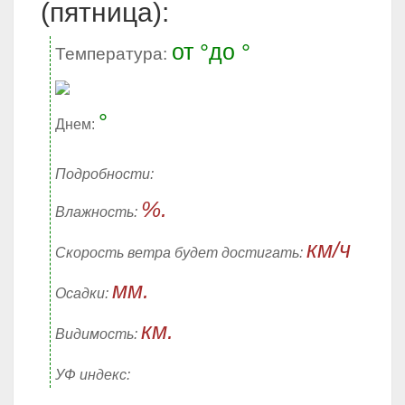
(пятница):
от °до °
Температура:
°
Днем:
Подробности:
%.
Влажность:
км/ч
Скорость ветра будет достигать:
мм.
Осадки:
км.
Видимость:
УФ индекс: