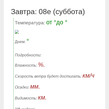
Завтра: 08е (суббота)
от °до °
Температура:
°
Днем:
Подробности:
%.
Влажность:
км/ч
Скорость ветра будет достигать:
мм.
Осадки:
км.
Видимость: