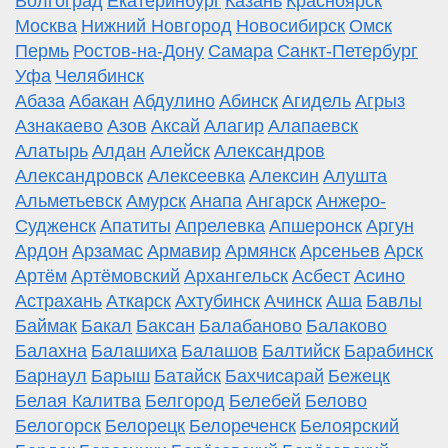
Волгоград
Екатеринбург
Казань
Красноярск
Москва
Нижний Новгород
Новосибирск
Омск
Пермь
Ростов-на-Дону
Самара
Санкт-Петербург
Уфа
Челябинск
Абаза
Абакан
Абдулино
Абинск
Агидель
Агрыз
Азнакаево
Азов
Аксай
Алагир
Алапаевск
Алатырь
Алдан
Алейск
Александров
Александровск
Алексеевка
Алексин
Алушта
Альметьевск
Амурск
Анапа
Ангарск
Анжеро-
Судженск
Апатиты
Апрелевка
Апшеронск
Аргун
Ардон
Арзамас
Армавир
Армянск
Арсеньев
Арск
Артём
Артёмовский
Архангельск
Асбест
Асино
Астрахань
Аткарск
Ахтубинск
Ачинск
Аша
Бавлы
Баймак
Бакал
Баксан
Балабаново
Балаково
Балахна
Балашиха
Балашов
Балтийск
Барабинск
Барнаул
Барыш
Батайск
Бахчисарай
Бежецк
Белая Калитва
Белгород
Белебей
Белово
Белогорск
Белорецк
Белореченск
Белоярский