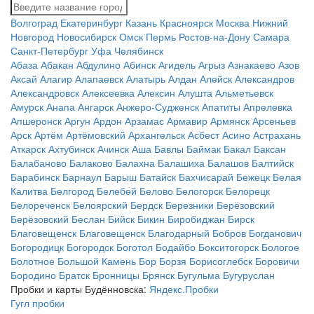
Волгоград
Екатеринбург
Казань
Красноярск
Москва
Нижний
Новгород
Новосибирск
Омск
Пермь
Ростов-на-Дону
Самара
Санкт-Петербург
Уфа
Челябинск
Абаза
Абакан
Абдулино
Абинск
Агидель
Агрыз
Азнакаево
Азов
Аксай
Алагир
Алапаевск
Алатырь
Алдан
Алейск
Александров
Александровск
Алексеевка
Алексин
Алушта
Альметьевск
Амурск
Анапа
Ангарск
Анжеро-Судженск
Апатиты
Апрелевка
Апшеронск
Аргун
Ардон
Арзамас
Армавир
Армянск
Арсеньев
Арск
Артём
Артёмовский
Архангельск
Асбест
Асино
Астрахань
Аткарск
Ахтубинск
Ачинск
Аша
Бавлы
Баймак
Бакал
Баксан
Балабаново
Балаково
Балахна
Балашиха
Балашов
Балтийск
Барабинск
Барнаул
Барыш
Батайск
Бахчисарай
Бежецк
Белая
Калитва
Белгород
Белебей
Белово
Белогорск
Белорецк
Белореченск
Белоярский
Бердск
Березники
Берёзовский
Берёзовский
Беслан
Бийск
Бикин
Биробиджан
Бирск
Благовещенск
Благовещенск
Благодарный
Бобров
Богданович
Богородицк
Богородск
Боготол
Бодайбо
Бокситогорск
Бологое
Болотное
Большой Камень
Бор
Борзя
Борисоглебск
Боровичи
Бородино
Братск
Бронницы
Брянск
Бугульма
Бугуруслан
Пробки и карты Будённовска:
Яндекс.Пробки
Гугл пробки