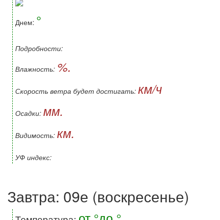
°
Днем:
Подробности:
%.
Влажность:
км/ч
Скорость ветра будет достигать:
мм.
Осадки:
км.
Видимость:
УФ индекс:
Завтра: 09е (воскресенье)
от °до °
Температура: