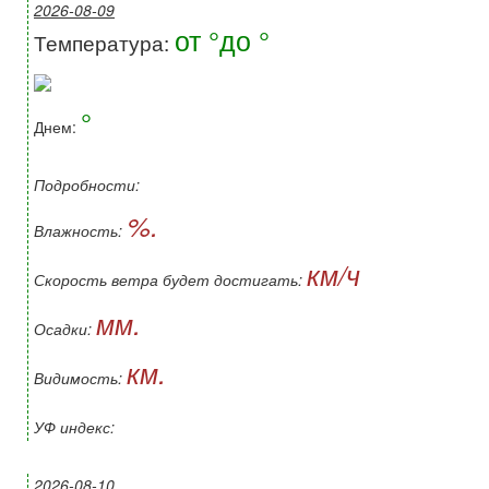
2026-08-09
от °до °
Температура:
°
Днем:
Подробности:
%.
Влажность:
км/ч
Скорость ветра будет достигать:
мм.
Осадки:
км.
Видимость:
УФ индекс:
2026-08-10