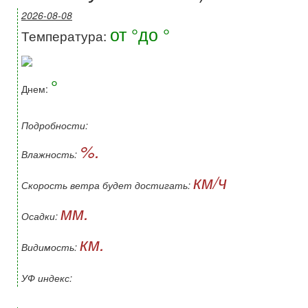
2026-08-08
от °до °
Температура:
°
Днем:
Подробности:
%.
Влажность:
км/ч
Скорость ветра будет достигать:
мм.
Осадки:
км.
Видимость:
УФ индекс: