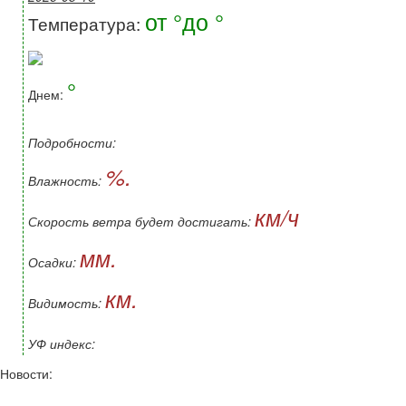
от °до °
Температура:
°
Днем:
Подробности:
%.
Влажность:
км/ч
Скорость ветра будет достигать:
мм.
Осадки:
км.
Видимость:
УФ индекс:
Новости: