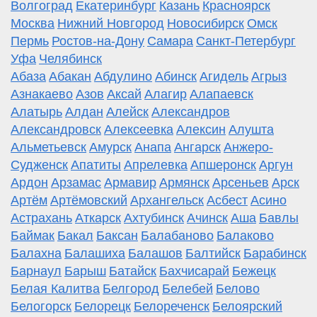
Волгоград
Екатеринбург
Казань
Красноярск
Москва
Нижний Новгород
Новосибирск
Омск
Пермь
Ростов-на-Дону
Самара
Санкт-Петербург
Уфа
Челябинск
Абаза
Абакан
Абдулино
Абинск
Агидель
Агрыз
Азнакаево
Азов
Аксай
Алагир
Алапаевск
Алатырь
Алдан
Алейск
Александров
Александровск
Алексеевка
Алексин
Алушта
Альметьевск
Амурск
Анапа
Ангарск
Анжеро-
Судженск
Апатиты
Апрелевка
Апшеронск
Аргун
Ардон
Арзамас
Армавир
Армянск
Арсеньев
Арск
Артём
Артёмовский
Архангельск
Асбест
Асино
Астрахань
Аткарск
Ахтубинск
Ачинск
Аша
Бавлы
Баймак
Бакал
Баксан
Балабаново
Балаково
Балахна
Балашиха
Балашов
Балтийск
Барабинск
Барнаул
Барыш
Батайск
Бахчисарай
Бежецк
Белая Калитва
Белгород
Белебей
Белово
Белогорск
Белорецк
Белореченск
Белоярский