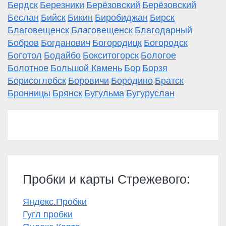
Бердск
Березники
Берёзовский
Берёзовский
Беслан
Бийск
Бикин
Биробиджан
Бирск
Благовещенск
Благовещенск
Благодарный
Бобров
Богданович
Богородицк
Богородск
Боготол
Бодайбо
Бокситогорск
Бологое
Болотное
Большой Камень
Бор
Борзя
Борисоглебск
Боровичи
Бородино
Братск
Бронницы
Брянск
Бугульма
Бугуруслан
Пробки и карты Стрежевого:
Яндекс.Пробки
Гугл пробки