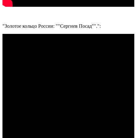
"Золотое кольцо России: ""Сергиев Посад"".":