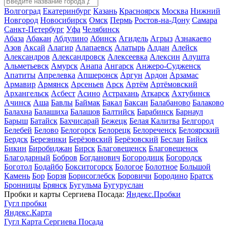
Волгоград
Екатеринбург
Казань
Красноярск
Москва
Нижний
Новгород
Новосибирск
Омск
Пермь
Ростов-на-Дону
Самара
Санкт-Петербург
Уфа
Челябинск
Абаза
Абакан
Абдулино
Абинск
Агидель
Агрыз
Азнакаево
Азов
Аксай
Алагир
Алапаевск
Алатырь
Алдан
Алейск
Александров
Александровск
Алексеевка
Алексин
Алушта
Альметьевск
Амурск
Анапа
Ангарск
Анжеро-Судженск
Апатиты
Апрелевка
Апшеронск
Аргун
Ардон
Арзамас
Армавир
Армянск
Арсеньев
Арск
Артём
Артёмовский
Архангельск
Асбест
Асино
Астрахань
Аткарск
Ахтубинск
Ачинск
Аша
Бавлы
Баймак
Бакал
Баксан
Балабаново
Балаково
Балахна
Балашиха
Балашов
Балтийск
Барабинск
Барнаул
Барыш
Батайск
Бахчисарай
Бежецк
Белая Калитва
Белгород
Белебей
Белово
Белогорск
Белорецк
Белореченск
Белоярский
Бердск
Березники
Берёзовский
Берёзовский
Беслан
Бийск
Бикин
Биробиджан
Бирск
Благовещенск
Благовещенск
Благодарный
Бобров
Богданович
Богородицк
Богородск
Боготол
Бодайбо
Бокситогорск
Бологое
Болотное
Большой
Камень
Бор
Борзя
Борисоглебск
Боровичи
Бородино
Братск
Бронницы
Брянск
Бугульма
Бугуруслан
Пробки и карты Сергиева Посада:
Яндекс.Пробки
Гугл пробки
Яндекс.Карта
Гугл Карта Сергиева Посада