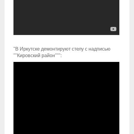
"В Иркутске демонтируют стелу с надписью
""Кировский район""":