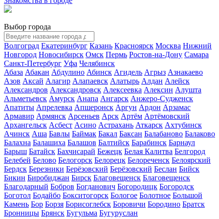
Знакомства в городе
Выбор города
Волгоград
Екатеринбург
Казань
Красноярск
Москва
Нижний
Новгород
Новосибирск
Омск
Пермь
Ростов-на-Дону
Самара
Санкт-Петербург
Уфа
Челябинск
Абаза
Абакан
Абдулино
Абинск
Агидель
Агрыз
Азнакаево
Азов
Аксай
Алагир
Алапаевск
Алатырь
Алдан
Алейск
Александров
Александровск
Алексеевка
Алексин
Алушта
Альметьевск
Амурск
Анапа
Ангарск
Анжеро-Судженск
Апатиты
Апрелевка
Апшеронск
Аргун
Ардон
Арзамас
Армавир
Армянск
Арсеньев
Арск
Артём
Артёмовский
Архангельск
Асбест
Асино
Астрахань
Аткарск
Ахтубинск
Ачинск
Аша
Бавлы
Баймак
Бакал
Баксан
Балабаново
Балаково
Балахна
Балашиха
Балашов
Балтийск
Барабинск
Барнаул
Барыш
Батайск
Бахчисарай
Бежецк
Белая Калитва
Белгород
Белебей
Белово
Белогорск
Белорецк
Белореченск
Белоярский
Бердск
Березники
Берёзовский
Берёзовский
Беслан
Бийск
Бикин
Биробиджан
Бирск
Благовещенск
Благовещенск
Благодарный
Бобров
Богданович
Богородицк
Богородск
Боготол
Бодайбо
Бокситогорск
Бологое
Болотное
Большой
Камень
Бор
Борзя
Борисоглебск
Боровичи
Бородино
Братск
Бронницы
Брянск
Бугульма
Бугуруслан