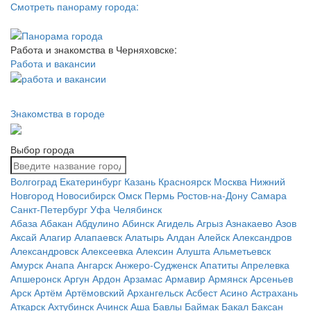
Смотреть панораму города:
Работа и знакомства в Черняховске:
Работа и вакансии
Знакомства в городе
Выбор города
Волгоград
Екатеринбург
Казань
Красноярск
Москва
Нижний
Новгород
Новосибирск
Омск
Пермь
Ростов-на-Дону
Самара
Санкт-Петербург
Уфа
Челябинск
Абаза
Абакан
Абдулино
Абинск
Агидель
Агрыз
Азнакаево
Азов
Аксай
Алагир
Алапаевск
Алатырь
Алдан
Алейск
Александров
Александровск
Алексеевка
Алексин
Алушта
Альметьевск
Амурск
Анапа
Ангарск
Анжеро-Судженск
Апатиты
Апрелевка
Апшеронск
Аргун
Ардон
Арзамас
Армавир
Армянск
Арсеньев
Арск
Артём
Артёмовский
Архангельск
Асбест
Асино
Астрахань
Аткарск
Ахтубинск
Ачинск
Аша
Бавлы
Баймак
Бакал
Баксан