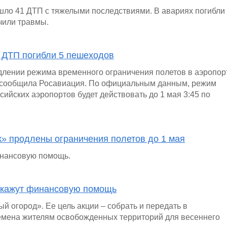
ошло 41 ДТП с тяжелыми последствиями. В авариях погибли
чили травмы.
в ДТП погибли 5 пешеходов
родлении режима временного ограничения полетов в аэропо
ом сообщила Росавиация. По официальным данным, режим
сийских аэропортов будет действовать до 1 мая 3:45 по
» продлены ограничения полетов до 1 мая
инансовую помощь.
окажут финансовую помощь
й огород». Ее цель акции – собрать и передать в
емена жителям освобожденных территорий для весеннего