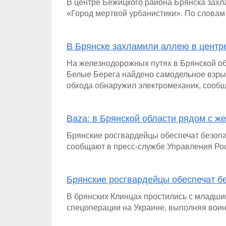
В центре Бежицкого района Брянска захл
«Город мертвой урбанистики». По словам
В Брянске захламили аллею в цент
На железнодорожных путях в Брянской об
Белые Берега найдено самодельное взрыв
обхода обнаружил электромеханик, сообщ
Baza: в Брянской области рядом с 
Брянские росгвардейцы обеспечат безоп
сообщают в пресс-службе Управления Рос
Брянские росгвардейцы обеспечат б
В брянских Клинцах простились с младши
спецоперации на Украине, выполняя воин