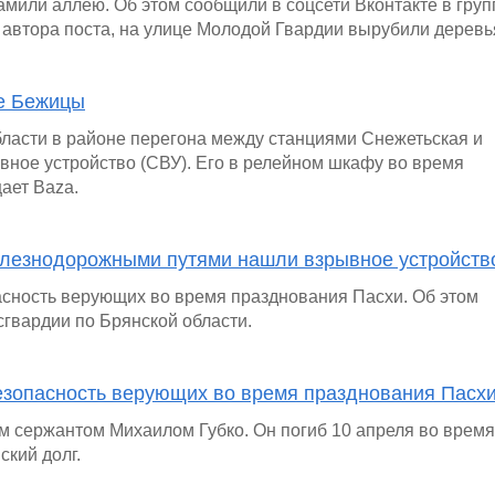
амили аллею. Об этом сообщили в соцсети Вконтакте в груп
 автора поста, на улице Молодой Гвардии вырубили деревь
ре Бежицы
ласти в районе перегона между станциями Снежетьская и
ное устройство (СВУ). Его в релейном шкафу во время
ает Baza.
железнодорожными путями нашли взрывное устройств
асность верующих во время празднования Пасхи. Об этом
гвардии по Брянской области.
езопасность верующих во время празднования Пасх
м сержантом Михаилом Губко. Он погиб 10 апреля во время
ский долг.