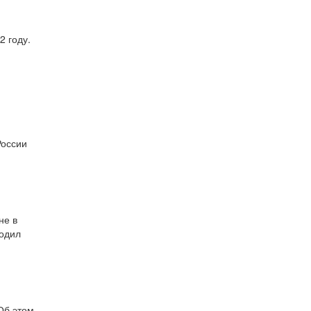
2 году.
России
не в
водил
Об этом