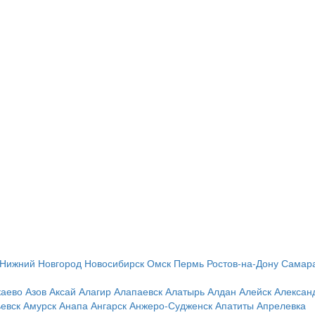
Нижний Новгород
Новосибирск
Омск
Пермь
Ростов-на-Дону
Самар
каево
Азов
Аксай
Алагир
Алапаевск
Алатырь
Алдан
Алейск
Алексан
евск
Амурск
Анапа
Ангарск
Анжеро-Судженск
Апатиты
Апрелевка