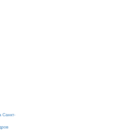
а
Санкт-
дров