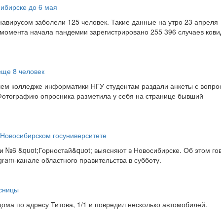
сибирске до 6 мая
навирусом заболели 125 человек. Такие данные на утро 23 апреля
 момента начала пандемии зарегистрировано 255 396 случаев кови
еще 8 человек
шем колледже информатики НГУ студентам раздали анкеты с вопро
Фотографию опросника разметила у себя на странице бывший
 Новосибирском госуниверситете
и №6 &quot;Горностай&quot; выясняют в Новосибирске. Об этом го
ram-канале областного правительства в субботу.
ссницы
дома по адресу Титова, 1/1 и повредил несколько автомобилей.