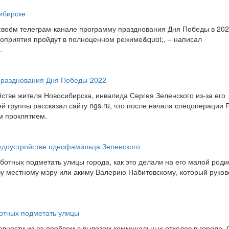
сибирске
своём телеграм-канале программу празднования Дня Победы в 202
роприятия пройдут в полноценном режиме&quot;, – написал
.
празднования Дня Победы-2022
стве жителя Новосибирска, инвалида Сергея Зеленского из-за его
й группы рассказал сайту ngs.ru, что после начала спецоперации 
м проклятием.
удоустройстве однофамильца Зеленского
отных подметать улицы города, как это делали на его малой роди
ову местному мэру или акиму Валерию Набитовскому, который руко
отных подметать улицы
вности из-за проблем с вывозом коммунальных отходов в городе. 