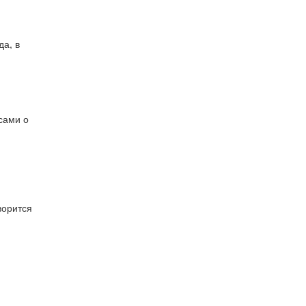
да, в
сами о
ворится