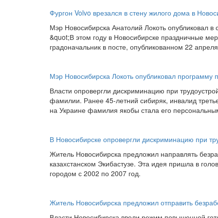
Фургон Volvo врезался в стену жилого дома в Ново
Мэр Новосибирска Анатолий Локоть опубликовал в 
&quot;В этом году в Новосибирске праздничные ме
градоначальник в посте, опубликованном 22 апреля
Мэр Новосибирска Локоть опубликовал программу 
Власти опровергли дискриминацию при трудоустрой
фамилии. Ранее 45-летний сибиряк, инвалид третье
на Украине фамилия якобы стала его персональны
В Новосибирске опровергли дискриминацию при тр
Житель Новосибирска предложил направлять безраб
казахстанском Экибастузе. Эта идея пришла в гол
городом с 2002 по 2007 год.
Житель Новосибирска предложил отправить безраб
Власти Новосибирска ввели режим повышенной гото