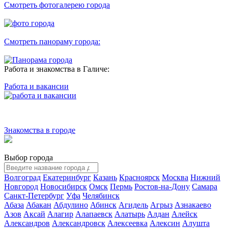
Смотреть фотогалерею города
Смотреть панораму города:
Работа и знакомства в Галиче:
Работа и вакансии
Знакомства в городе
Выбор города
Волгоград
Екатеринбург
Казань
Красноярск
Москва
Нижний
Новгород
Новосибирск
Омск
Пермь
Ростов-на-Дону
Самара
Санкт-Петербург
Уфа
Челябинск
Абаза
Абакан
Абдулино
Абинск
Агидель
Агрыз
Азнакаево
Азов
Аксай
Алагир
Алапаевск
Алатырь
Алдан
Алейск
Александров
Александровск
Алексеевка
Алексин
Алушта