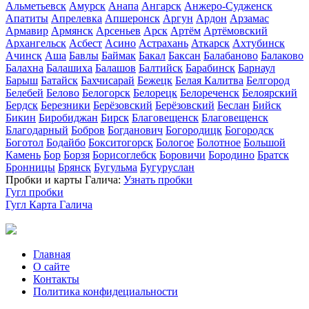
Альметьевск
Амурск
Анапа
Ангарск
Анжеро-Судженск
Апатиты
Апрелевка
Апшеронск
Аргун
Ардон
Арзамас
Армавир
Армянск
Арсеньев
Арск
Артём
Артёмовский
Архангельск
Асбест
Асино
Астрахань
Аткарск
Ахтубинск
Ачинск
Аша
Бавлы
Баймак
Бакал
Баксан
Балабаново
Балаково
Балахна
Балашиха
Балашов
Балтийск
Барабинск
Барнаул
Барыш
Батайск
Бахчисарай
Бежецк
Белая Калитва
Белгород
Белебей
Белово
Белогорск
Белорецк
Белореченск
Белоярский
Бердск
Березники
Берёзовский
Берёзовский
Беслан
Бийск
Бикин
Биробиджан
Бирск
Благовещенск
Благовещенск
Благодарный
Бобров
Богданович
Богородицк
Богородск
Боготол
Бодайбо
Бокситогорск
Бологое
Болотное
Большой
Камень
Бор
Борзя
Борисоглебск
Боровичи
Бородино
Братск
Бронницы
Брянск
Бугульма
Бугуруслан
Пробки и карты Галича:
Узнать пробки
Гугл пробки
Гугл Карта Галича
Главная
О сайте
Контакты
Политика конфидециальности