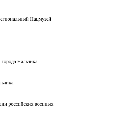
региональный Нацмузей
 города Нальчика
льчика
ации российских военных