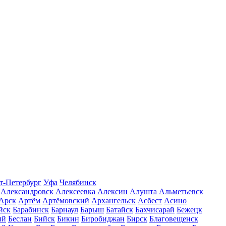
т-Петербург
Уфа
Челябинск
Александровск
Алексеевка
Алексин
Алушта
Альметьевск
Арск
Артём
Артёмовский
Архангельск
Асбест
Асино
йск
Барабинск
Барнаул
Барыш
Батайск
Бахчисарай
Бежецк
ий
Беслан
Бийск
Бикин
Биробиджан
Бирск
Благовещенск