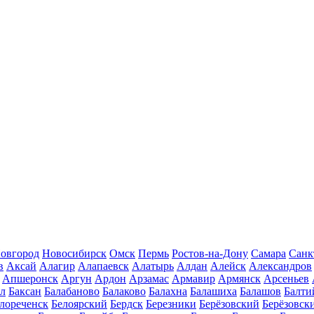
овгород
Новосибирск
Омск
Пермь
Ростов-на-Дону
Самара
Санк
в
Аксай
Алагир
Алапаевск
Алатырь
Алдан
Алейск
Александров
Апшеронск
Аргун
Ардон
Арзамас
Армавир
Армянск
Арсеньев
ал
Баксан
Балабаново
Балаково
Балахна
Балашиха
Балашов
Балти
лореченск
Белоярский
Бердск
Березники
Берёзовский
Берёзовск