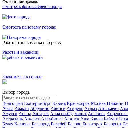
Фото и панорамы:
Смотреть фотогалерею города
Смотреть панораму города:
Работа и знакомства в Тереке:
Работа и вакансии
Знакомства в городе
Выбор города
Волгоград
Екатеринбург
Казань
Красноярск
Москва
Нижний Н
Абаза
Абакан
Абдулино
Абинск
Агидель
Агрыз
Азнакаево
Азо
Амурск
Анапа
Ангарск
Анжеро-Судженск
Апатиты
Апрелевка
Астрахань
Аткарск
Ахтубинск
Ачинск
Аша
Бавлы
Баймак
Бак
Белая Калитва
Белгород
Белебей
Белово
Белогорск
Белорецк
Бе