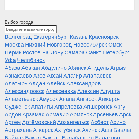
Выбор города
Волгоград
Екатеринбург
Казань
Красноярск
Москва
Нижний Новгород
Новосибирск
Омск
Пермь
Ростов-на-Дону
Самара
Санкт-Петербург
Уфа
Челябинск
Абаза
Абакан
Абдулино
Абинск
Агидель
Агрыз
Азнакаево
Азов
Аксай
Алагир
Алапаевск
Алатырь
Алдан
Алейск
Александров
Александровск
Алексеевка
Алексин
Алушта
Альметьевск
Амурск
Анапа
Ангарск
Анжеро-
Судженск
Апатиты
Апрелевка
Апшеронск
Аргун
Ардон
Арзамас
Армавир
Армянск
Арсеньев
Арск
Артём
Артёмовский
Архангельск
Асбест
Асино
Астрахань
Аткарск
Ахтубинск
Ачинск
Аша
Бавлы
Баймак
Бакал
Баксан
Балабаново
Балаково