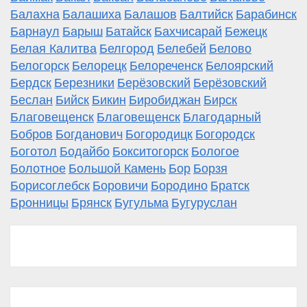
Балахна
Балашиха
Балашов
Балтийск
Барабинск
Барнаул
Барыш
Батайск
Бахчисарай
Бежецк
Белая Калитва
Белгород
Белебей
Белово
Белогорск
Белорецк
Белореченск
Белоярский
Бердск
Березники
Берёзовский
Берёзовский
Беслан
Бийск
Бикин
Биробиджан
Бирск
Благовещенск
Благовещенск
Благодарный
Бобров
Богданович
Богородицк
Богородск
Боготол
Бодайбо
Бокситогорск
Бологое
Болотное
Большой Камень
Бор
Борзя
Борисоглебск
Боровичи
Бородино
Братск
Бронницы
Брянск
Бугульма
Бугуруслан