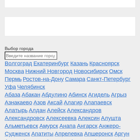
Выбор города
Волгоград
Екатеринбург
Казань
Красноярск
Москва
Нижний Новгород
Новосибирск
Омск
Пермь
Ростов-на-Дону
Самара
Санкт-Петербург
Уфа
Челябинск
Абаза
Абакан
Абдулино
Абинск
Агидель
Агрыз
Азнакаево
Азов
Аксай
Алагир
Алапаевск
Алатырь
Алдан
Алейск
Александров
Александровск
Алексеевка
Алексин
Алушта
Альметьевск
Амурск
Анапа
Ангарск
Анжеро-
Судженск
Апатиты
Апрелевка
Апшеронск
Аргун