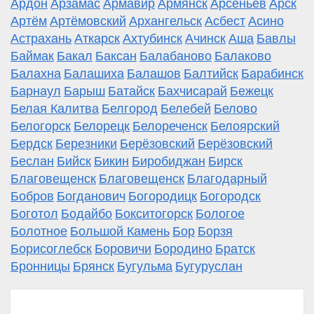
Ардон
Арзамас
Армавир
Армянск
Арсеньев
Арск
Артём
Артёмовский
Архангельск
Асбест
Асино
Астрахань
Аткарск
Ахтубинск
Ачинск
Аша
Бавлы
Баймак
Бакал
Баксан
Балабаново
Балаково
Балахна
Балашиха
Балашов
Балтийск
Барабинск
Барнаул
Барыш
Батайск
Бахчисарай
Бежецк
Белая Калитва
Белгород
Белебей
Белово
Белогорск
Белорецк
Белореченск
Белоярский
Бердск
Березники
Берёзовский
Берёзовский
Беслан
Бийск
Бикин
Биробиджан
Бирск
Благовещенск
Благовещенск
Благодарный
Бобров
Богданович
Богородицк
Богородск
Боготол
Бодайбо
Бокситогорск
Бологое
Болотное
Большой Камень
Бор
Борзя
Борисоглебск
Боровичи
Бородино
Братск
Бронницы
Брянск
Бугульма
Бугуруслан