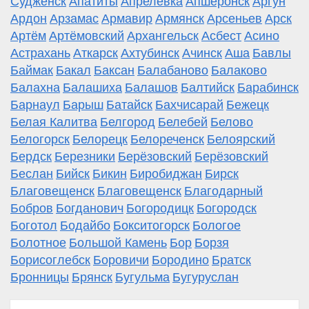
Судженск
Апатиты
Апрелевка
Апшеронск
Аргун
Ардон
Арзамас
Армавир
Армянск
Арсеньев
Арск
Артём
Артёмовский
Архангельск
Асбест
Асино
Астрахань
Аткарск
Ахтубинск
Ачинск
Аша
Бавлы
Баймак
Бакал
Баксан
Балабаново
Балаково
Балахна
Балашиха
Балашов
Балтийск
Барабинск
Барнаул
Барыш
Батайск
Бахчисарай
Бежецк
Белая Калитва
Белгород
Белебей
Белово
Белогорск
Белорецк
Белореченск
Белоярский
Бердск
Березники
Берёзовский
Берёзовский
Беслан
Бийск
Бикин
Биробиджан
Бирск
Благовещенск
Благовещенск
Благодарный
Бобров
Богданович
Богородицк
Богородск
Боготол
Бодайбо
Бокситогорск
Бологое
Болотное
Большой Камень
Бор
Борзя
Борисоглебск
Боровичи
Бородино
Братск
Бронницы
Брянск
Бугульма
Бугуруслан