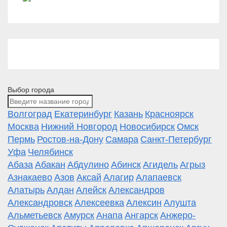
Выбор города
Волгоград
Екатеринбург
Казань
Красноярск
Москва
Нижний Новгород
Новосибирск
Омск
Пермь
Ростов-на-Дону
Самара
Санкт-Петербург
Уфа
Челябинск
Абаза
Абакан
Абдулино
Абинск
Агидель
Агрыз
Азнакаево
Азов
Аксай
Алагир
Алапаевск
Алатырь
Алдан
Алейск
Александров
Александровск
Алексеевка
Алексин
Алушта
Альметьевск
Амурск
Анапа
Ангарск
Анжеро-