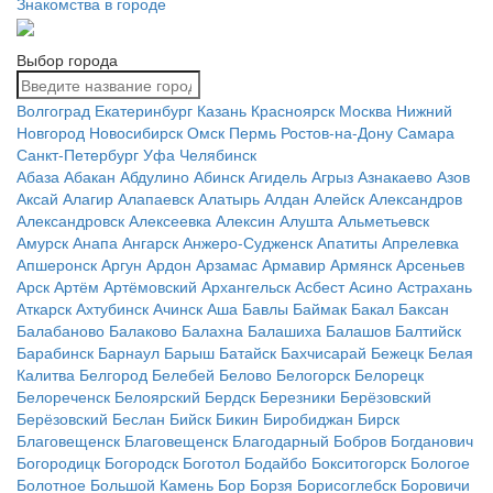
Знакомства в городе
Выбор города
Волгоград
Екатеринбург
Казань
Красноярск
Москва
Нижний
Новгород
Новосибирск
Омск
Пермь
Ростов-на-Дону
Самара
Санкт-Петербург
Уфа
Челябинск
Абаза
Абакан
Абдулино
Абинск
Агидель
Агрыз
Азнакаево
Азов
Аксай
Алагир
Алапаевск
Алатырь
Алдан
Алейск
Александров
Александровск
Алексеевка
Алексин
Алушта
Альметьевск
Амурск
Анапа
Ангарск
Анжеро-Судженск
Апатиты
Апрелевка
Апшеронск
Аргун
Ардон
Арзамас
Армавир
Армянск
Арсеньев
Арск
Артём
Артёмовский
Архангельск
Асбест
Асино
Астрахань
Аткарск
Ахтубинск
Ачинск
Аша
Бавлы
Баймак
Бакал
Баксан
Балабаново
Балаково
Балахна
Балашиха
Балашов
Балтийск
Барабинск
Барнаул
Барыш
Батайск
Бахчисарай
Бежецк
Белая
Калитва
Белгород
Белебей
Белово
Белогорск
Белорецк
Белореченск
Белоярский
Бердск
Березники
Берёзовский
Берёзовский
Беслан
Бийск
Бикин
Биробиджан
Бирск
Благовещенск
Благовещенск
Благодарный
Бобров
Богданович
Богородицк
Богородск
Боготол
Бодайбо
Бокситогорск
Бологое
Болотное
Большой Камень
Бор
Борзя
Борисоглебск
Боровичи