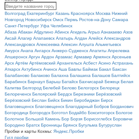
Волгоград
Екатеринбург
Казань
Красноярск
Москва
Нижний
Новгород
Новосибирск
Омск
Пермь
Ростов-на-Дону
Самара
Санкт-Петербург
Уфа
Челябинск
Абаза
Абакан
Абдулино
Абинск
Агидель
Агрыз
Азнакаево
Азов
Аксай
Алагир
Алапаевск
Алатырь
Алдан
Алейск
Александров
Александровск
Алексеевка
Алексин
Алушта
Альметьевск
Амурск
Анапа
Ангарск
Анжеро-Судженск
Апатиты
Апрелевка
Апшеронск
Аргун
Ардон
Арзамас
Армавир
Армянск
Арсеньев
Арск
Артём
Артёмовский
Архангельск
Асбест
Асино
Астрахань
Аткарск
Ахтубинск
Ачинск
Аша
Бавлы
Баймак
Бакал
Баксан
Балабаново
Балаково
Балахна
Балашиха
Балашов
Балтийск
Барабинск
Барнаул
Барыш
Батайск
Бахчисарай
Бежецк
Белая
Калитва
Белгород
Белебей
Белово
Белогорск
Белорецк
Белореченск
Белоярский
Бердск
Березники
Берёзовский
Берёзовский
Беслан
Бийск
Бикин
Биробиджан
Бирск
Благовещенск
Благовещенск
Благодарный
Бобров
Богданович
Богородицк
Богородск
Боготол
Бодайбо
Бокситогорск
Бологое
Болотное
Большой Камень
Бор
Борзя
Борисоглебск
Боровичи
Бородино
Братск
Бронницы
Брянск
Бугульма
Бугуруслан
Пробки и карты Кохмы:
Яндекс.Пробки
Гугл пробки