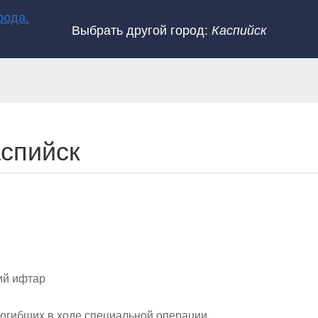
Выбрать другой город:
Каспийск
аспийск
ий ифтар
погибших в ходе специальной операции