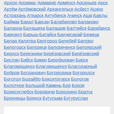
Ардон
Арзамас
Армавир
Армянск
Арсеньев
Арск
Артём
Артёмовский
Архангельск
Асбест
Асино
Астрахань
Аткарск
Ахтубинск
Ачинск
Аша
Бавлы
Баймак
Бакал
Баксан
Балабаново
Балаково
Балахна
Балашиха
Балашов
Балтийск
Барабинск
Барнаул
Барыш
Батайск
Бахчисарай
Бежецк
Белая Калитва
Белгород
Белебей
Белово
Белогорск
Белорецк
Белореченск
Белоярский
Бердск
Березники
Берёзовский
Берёзовский
Беслан
Бийск
Бикин
Биробиджан
Бирск
Благовещенск
Благовещенск
Благодарный
Бобров
Богданович
Богородицк
Богородск
Боготол
Бодайбо
Бокситогорск
Бологое
Болотное
Большой Камень
Бор
Борзя
Борисоглебск
Боровичи
Бородино
Братск
Бронницы
Брянск
Бугульма
Бугуруслан