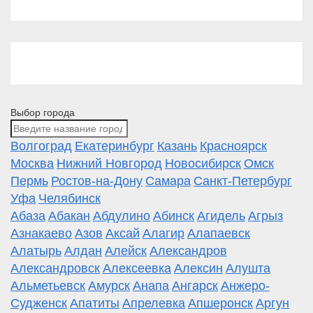
Выбор города
Волгоград
Екатеринбург
Казань
Красноярск
Москва
Нижний Новгород
Новосибирск
Омск
Пермь
Ростов-на-Дону
Самара
Санкт-Петербург
Уфа
Челябинск
Абаза
Абакан
Абдулино
Абинск
Агидель
Агрыз
Азнакаево
Азов
Аксай
Алагир
Алапаевск
Алатырь
Алдан
Алейск
Александров
Александровск
Алексеевка
Алексин
Алушта
Альметьевск
Амурск
Анапа
Ангарск
Анжеро-
Судженск
Апатиты
Апрелевка
Апшеронск
Аргун