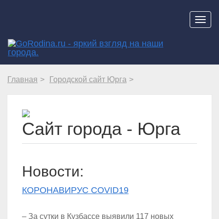
Навиг
Главная
Городской сайт Юрга
Сайт города - Юрга
Новости:
КОРОНАВИРУС COVID19
– За сутки в Кузбассе выявили 117 новых