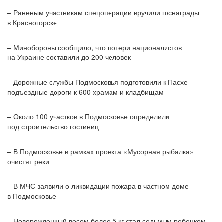
– Раненым участникам спецоперации вручили госнаграды
в Красногорске
– Минобороны сообщило, что потери националистов
на Украине составили до 200 человек
– Дорожные службы Подмосковья подготовили к Пасхе
подъездные дороги к 600 храмам и кладбищам
– Около 100 участков в Подмосковье определили
под строительство гостиниц
– В Подмосковье в рамках проекта «Мусорная рыбалка»
очистят реки
– В МЧС заявили о ликвидации пожара в частном доме
в Подмосковье
– Новорожденный весом более 5 кг стал седьмым ребенком